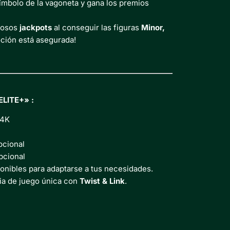
 símbolo de la vagoneta y gana los premios
losos
jackpots
al conseguir las figuras
Minor,
ción está asegurada!
ELITE+» :
 4K
pcional
pcional
ponibles para adaptarse a tus necesidades.
cia de juego única con
Twist & Link
.