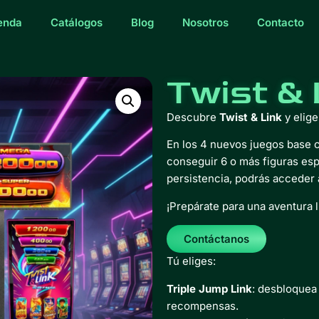
enda
Catálogos
Blog
Nosotros
Contacto
Twist & 
Descubre
Twist & Link
y elig
En los 4 nuevos juegos base ca
conseguir 6 o más figuras es
persistencia, podrás acceder 
¡Prepárate para una aventura l
Contáctanos
Tú eliges:
Triple Jump Link
: desbloquea 
recompensas.