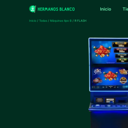
Inicio
Ti
Inicio
/
Todas
/
Máquinas tipo B
/ R FLASH